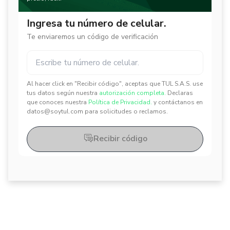
Ingresa tu número de celular.
Te enviaremos un código de verificación
Al hacer click en "Recibir código", aceptas que TUL S.A.S. use
✕
✕
tus datos según nuestra
autorización completa.
Declaras
que conoces nuestra
Política de Privacidad.
y contáctanos en
datos@soytul.com para solicitudes o reclamos.
Recibir código