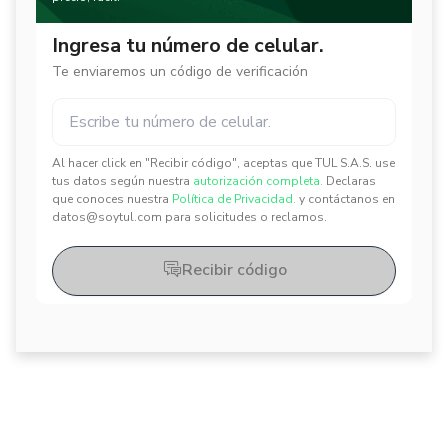
Ingresa tu número de celular.
Te enviaremos un código de verificación
Al hacer click en "Recibir código", aceptas que TUL S.A.S. use
✕
✕
tus datos según nuestra
autorización completa.
Declaras
que conoces nuestra
Política de Privacidad.
y contáctanos en
datos@soytul.com para solicitudes o reclamos.
Recibir código