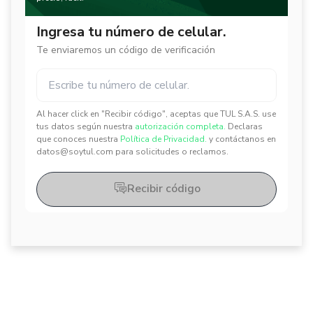
Ingresa tu número de celular.
Te enviaremos un código de verificación
Al hacer click en "Recibir código", aceptas que TUL S.A.S. use
✕
✕
tus datos según nuestra
autorización completa.
Declaras
que conoces nuestra
Política de Privacidad.
y contáctanos en
datos@soytul.com para solicitudes o reclamos.
Recibir código