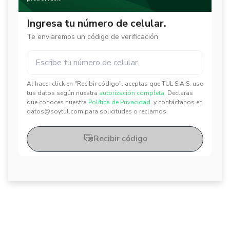
Ingresa tu número de celular.
Te enviaremos un código de verificación
Al hacer click en "Recibir código", aceptas que TUL S.A.S. use
✕
✕
tus datos según nuestra
autorización completa.
Declaras
que conoces nuestra
Política de Privacidad.
y contáctanos en
datos@soytul.com para solicitudes o reclamos.
Recibir código