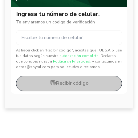
Ingresa tu número de celular.
Te enviaremos un código de verificación
Al hacer click en "Recibir código", aceptas que TUL S.A.S. use
✕
✕
tus datos según nuestra
autorización completa.
Declaras
que conoces nuestra
Política de Privacidad.
y contáctanos en
datos@soytul.com para solicitudes o reclamos.
Recibir código