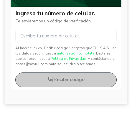
Ingresa tu número de celular.
Te enviaremos un código de verificación
Al hacer click en "Recibir código", aceptas que TUL S.A.S. use
✕
✕
tus datos según nuestra
autorización completa.
Declaras
que conoces nuestra
Política de Privacidad.
y contáctanos en
datos@soytul.com para solicitudes o reclamos.
Recibir código