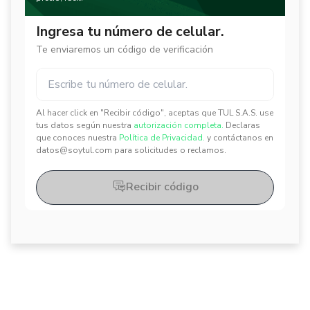
Ingresa tu número de celular.
Te enviaremos un código de verificación
Al hacer click en "Recibir código", aceptas que TUL S.A.S. use
✕
✕
tus datos según nuestra
autorización completa.
Declaras
que conoces nuestra
Política de Privacidad.
y contáctanos en
datos@soytul.com para solicitudes o reclamos.
Recibir código