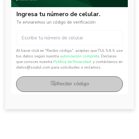
Ingresa tu número de celular.
Te enviaremos un código de verificación
Al hacer click en "Recibir código", aceptas que TUL S.A.S. use
✕
✕
tus datos según nuestra
autorización completa.
Declaras
que conoces nuestra
Política de Privacidad.
y contáctanos en
datos@soytul.com para solicitudes o reclamos.
Recibir código