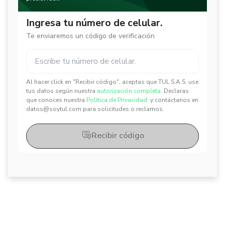
Ingresa tu número de celular.
Te enviaremos un código de verificación
Al hacer click en "Recibir código", aceptas que TUL S.A.S. use
✕
✕
tus datos según nuestra
autorización completa.
Declaras
que conoces nuestra
Política de Privacidad.
y contáctanos en
datos@soytul.com para solicitudes o reclamos.
Recibir código