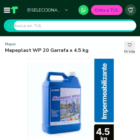
Ciudad
SELECCIONA
Entra a TUL
Inicio
TUL - Tu Marketplace de Construcción
Carr
TU CIUDAD
Mapei
Mapeplast WP 20 Garrafa x 4.5 kg
Mi lista