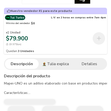
Nuestro vendedor #1 para este producto
Tul Turbo
L-V: en 2 horas en compras entre 7am-4pm
$0
Mínimo del vendedor
x
1
Unidad
$79.900
($ 19.975/un)
Quedan
3
Unidades
Descripción
Tulia explica
Detalles
Descripción del producto
Mapei-UNO es un aditivo elaborado con base en productos impermeab
Características:

- Gris claro.

- Apariencia líquida.

- Aditivo líquido impermeabilizante para morteros, libre de cloruros.
