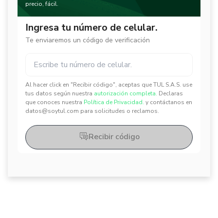
precio, fácil.
Ingresa tu número de celular.
Te enviaremos un código de verificación
Al hacer click en "Recibir código", aceptas que TUL S.A.S. use
✕
✕
tus datos según nuestra
autorización completa.
Declaras
que conoces nuestra
Política de Privacidad.
y contáctanos en
datos@soytul.com para solicitudes o reclamos.
Recibir código