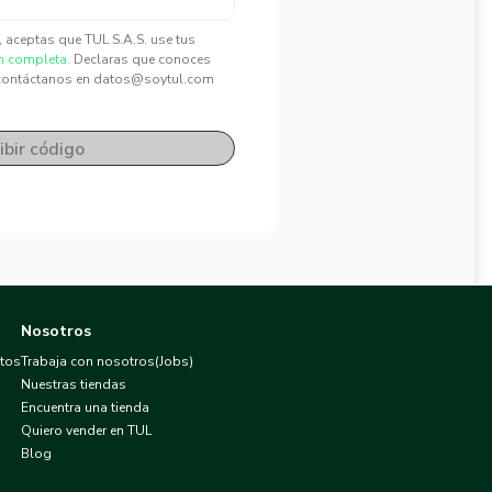
", aceptas que TUL S.A.S. use tus
n completa.
Declaras que conoces
contáctanos en datos@soytul.com
ibir código
Nosotros
atos
Trabaja con nosotros(Jobs)
Nuestras tiendas
Encuentra una tienda
Quiero vender en TUL
Blog