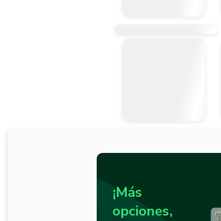
¡Más
opciones,