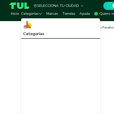
SELECCIONA TU CIUDAD
TUL - Tu Marketplace de Construcción
Inicio
Categorías
Marcas
Tiendas
Ayuda
Quiero v
Productos de Conveniencia
Pasabo
Categorías