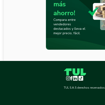
más
ahorro!
Compara entre
vendedores
destacados y lleva el
mejor precio, fácil.
Instagram
Facebook
LinkedIn
TikTok
TUL S.A.S derechos reservados