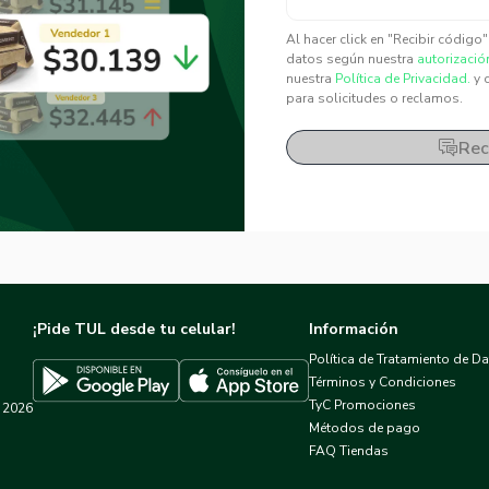
✕
✕
Al hacer click en "Recibir código
datos según nuestra
autorizació
nuestra
Política de Privacidad.
y 
para solicitudes o reclamos.
Rec
¡Pide TUL desde tu celular!
Información
Política de Tratamiento de D
Términos y Condiciones
TyC Promociones
2026
Descargar TUL en App Store
Descargar TUL en Google Play
Métodos de pago
FAQ Tiendas