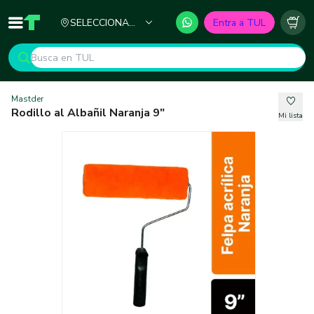
Ciudad
SELECCIONA
Entra a TUL
Inicio
TUL - Tu Marketplace de Construcción
Carr
TU CIUDAD
Mastder
Rodillo al Albañil Naranja 9"
Mi lista