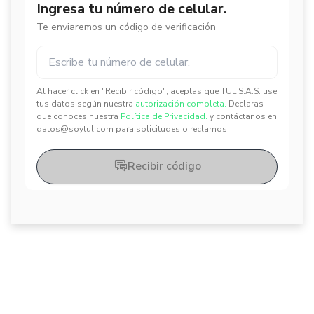
Ingresa tu número de celular.
Te enviaremos un código de verificación
Al hacer click en "Recibir código", aceptas que TUL S.A.S. use
✕
✕
tus datos según nuestra
autorización completa.
Declaras
que conoces nuestra
Política de Privacidad.
y contáctanos en
datos@soytul.com para solicitudes o reclamos.
Recibir código