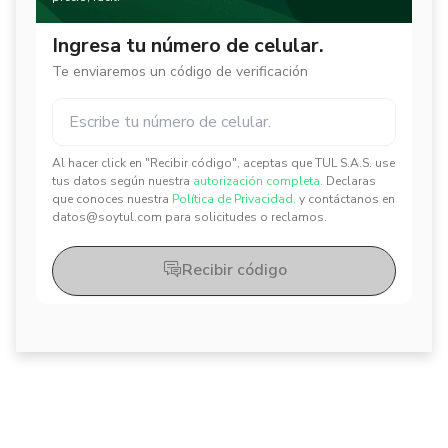
Ingresa tu número de celular.
Te enviaremos un código de verificación
Al hacer click en "Recibir código", aceptas que TUL S.A.S. use
✕
✕
tus datos según nuestra
autorización completa.
Declaras
que conoces nuestra
Política de Privacidad.
y contáctanos en
datos@soytul.com para solicitudes o reclamos.
Recibir código