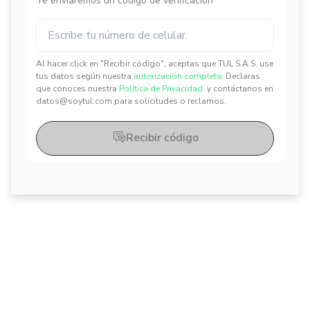
Te enviaremos un código de verificación
Al hacer click en "Recibir código", aceptas que TUL S.A.S. use
✕
✕
tus datos según nuestra
autorización completa.
Declaras
que conoces nuestra
Política de Privacidad.
y contáctanos en
datos@soytul.com para solicitudes o reclamos.
Recibir código