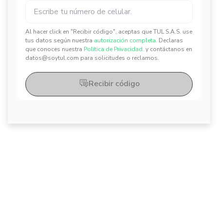
Al hacer click en "Recibir código", aceptas que TUL S.A.S. use
tus datos según nuestra
autorización completa.
Declaras
✕
✕
que conoces nuestra
Política de Privacidad.
y contáctanos en
datos@soytul.com para solicitudes o reclamos.
Recibir código