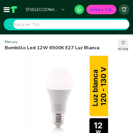
Ciudad
SELECCIONA
Entra a TUL
Inicio
TUL - Tu Marketplace de Construcción
Carr
TU CIUDAD
Mercury
Bombillo Led 12W 6500K E27 Luz Blanca
Mi lista