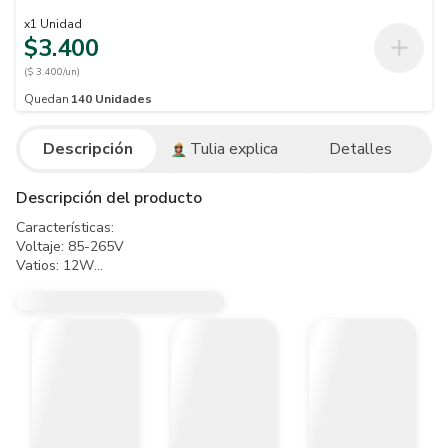
x
1
Unidad
$3.400
($ 3.400/un)
Quedan
140
Unidades
Descripción
Tulia explica
Detalles
Descripción del producto
Características:

Voltaje: 85-265V

Vatios: 12W

Color luz: Blanca 6500K

Lumenes: 85-90 LM/W

Proteccion IP: 20

Horas de vida: 25.000