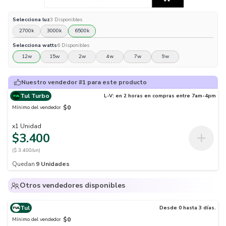
Selecciona
luz
3
Disponibles
2700k
3000k
6500k
Selecciona
watts
6
Disponibles
12w
15w
2w
4w
7w
9w
Nuestro vendedor #1 para este producto
Tul Turbo
L-V: en 2 horas en compras entre 7am-4pm
$0
Mínimo del vendedor
x
1
Unidad
$3.400
($ 3.400/un)
Quedan
9
Unidades
Otros vendedores disponibles
Tul
Desde 0 hasta 3 días.
$0
Mínimo del vendedor