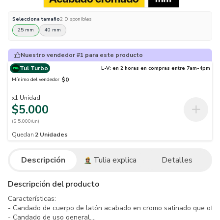
Selecciona
tamaño
2
Disponibles
25 mm
40 mm
Nuestro vendedor #1 para este producto
Tul Turbo
L-V: en 2 horas en compras entre 7am-4pm
$0
Mínimo del vendedor
x
1
Unidad
$5.000
($ 5.000/un)
Quedan
2
Unidades
Descripción
Tulia explica
Detalles
Descripción del producto
Características:

- Candado de cuerpo de latón acabado en cromo satinado que ofrec
- Candado de uso general.
