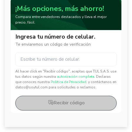
¡Más opciones, más ahorro!
Compara entre vendedores destacados y lleva el mejor
precio, fácil.
Ingresa tu número de celular.
Te enviaremos un código de verificación
Al hacer click en "Recibir código", aceptas que TUL S.A.S. use
✕
✕
tus datos según nuestra
autorización completa.
Declaras
que conoces nuestra
Política de Privacidad.
y contáctanos en
datos@soytul.com para solicitudes o reclamos.
Recibir código