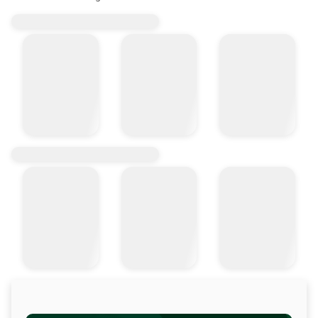
- Cuerpo en latón macizo.

- Arco de acero cromado.

- Cierre de enganche.

- Apertura con llave.

- 2 copias de llaves.