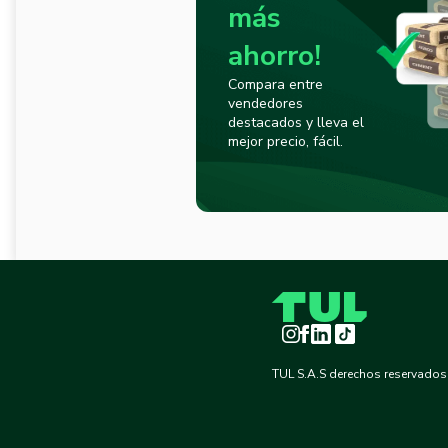
más
ahorro!
Compara entre
vendedores
destacados y lleva el
mejor precio, fácil.
Instagram
Facebook
LinkedIn
TikTok
TUL S.A.S derechos reservados