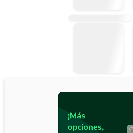
¡Más
opciones,