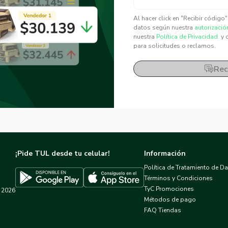
✕
✕
Al hacer click en "Recibir código
datos según nuestra
autorizació
nuestra
Política de Privacidad.
y 
para solicitudes o reclamos.
Rec
¡Pide TUL desde tu celular!
Información
Política de Tratamiento de D
Términos y Condiciones
TyC Promociones
2026
Descargar TUL en App Store
Descargar TUL en Google Play
Métodos de pago
FAQ Tiendas