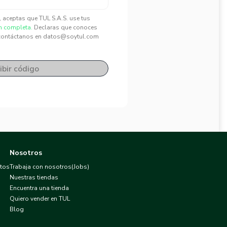
", aceptas que TUL S.A.S. use tus
n completa.
Declaras que conoces
contáctanos en datos@soytul.com
ibir código
Nosotros
atos
Trabaja con nosotros(Jobs)
Nuestras tiendas
Encuentra una tienda
Quiero vender en TUL
Blog