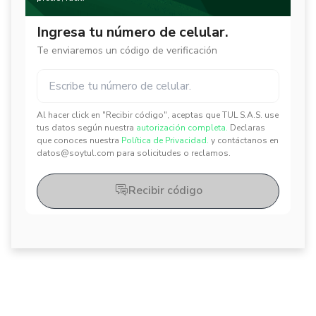
Ingresa tu número de celular.
Te enviaremos un código de verificación
Al hacer click en "Recibir código", aceptas que TUL S.A.S. use
✕
✕
tus datos según nuestra
autorización completa.
Declaras
que conoces nuestra
Política de Privacidad.
y contáctanos en
datos@soytul.com para solicitudes o reclamos.
Recibir código