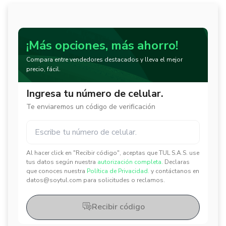
¡Más opciones, más ahorro!
Compara entre vendedores destacados y lleva el mejor
precio, fácil.
Ingresa tu número de celular.
Te enviaremos un código de verificación
Al hacer click en "Recibir código", aceptas que TUL S.A.S. use
✕
✕
tus datos según nuestra
autorización completa.
Declaras
que conoces nuestra
Política de Privacidad.
y contáctanos en
datos@soytul.com para solicitudes o reclamos.
Recibir código