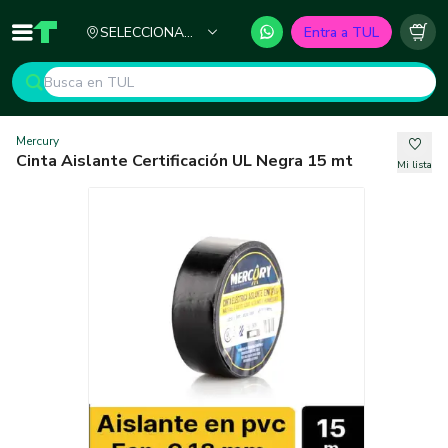
Ciudad
SELECCIONA
Entra a TUL
Inicio
TUL - Tu Marketplace de Construcción
Carr
TU CIUDAD
Mercury
Cinta Aislante Certificación UL Negra 15 mt
Mi lista