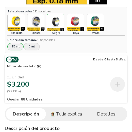
Selecciona
color
5
Disponibles
Amarillo
Blanca
Negra
Roja
Verde
Selecciona
tamaño
2
Disponibles
15 mt
5 mt
Tul
Desde 0 hasta 3 días.
$0
Mínimo del vendedor
x
1
Unidad
$3.200
($ 213/un)
Quedan
88
Unidades
Descripción
Tulia explica
Detalles
Descripción del producto