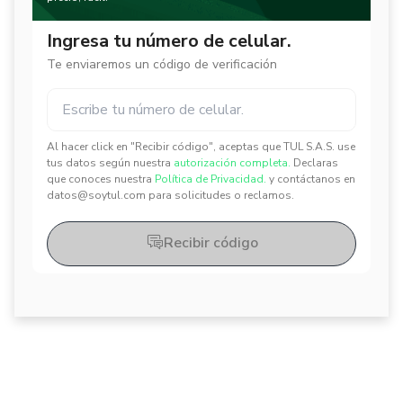
Ingresa tu número de celular.
Te enviaremos un código de verificación
Al hacer click en "Recibir código", aceptas que TUL S.A.S. use
✕
✕
tus datos según nuestra
autorización completa.
Declaras
que conoces nuestra
Política de Privacidad.
y contáctanos en
datos@soytul.com para solicitudes o reclamos.
Recibir código