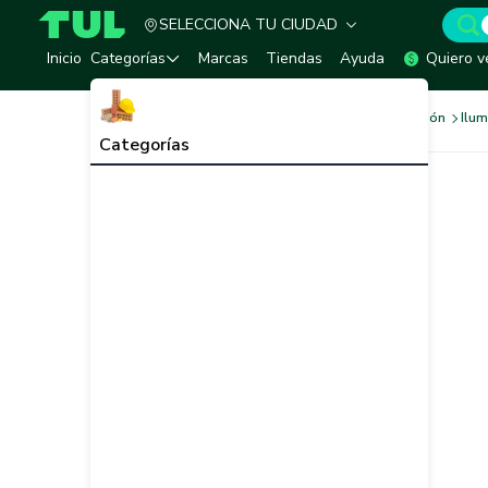
SELECCIONA TU CIUDAD
TUL - Tu Marketplace de Construcción
Inicio
Categorías
Marcas
Tiendas
Ayuda
Quiero v
Sistema Eléctrico e Iluminación
Ilum
Categorías