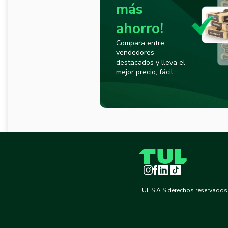
más
ahorro!
Compara entre
vendedores
destacados y lleva el
mejor precio, fácil.
Instagram
Facebook
LinkedIn
TikTok
TUL S.A.S derechos reservados