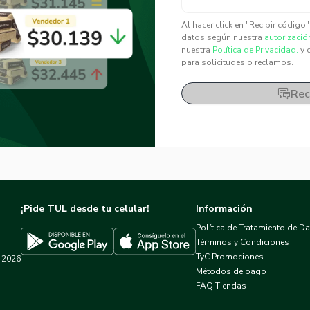
✕
✕
Al hacer click en "Recibir código
datos según nuestra
autorizació
nuestra
Política de Privacidad.
y 
para solicitudes o reclamos.
Rec
¡Pide TUL desde tu celular!
Información
Política de Tratamiento de D
Términos y Condiciones
TyC Promociones
2026
Descargar TUL en App Store
Descargar TUL en Google Play
Métodos de pago
FAQ Tiendas