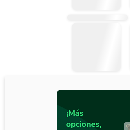
¡Más
opciones,