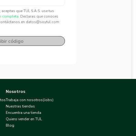
", aceptas que TUL S.A.S. use tus
n completa.
Declaras que conoces
contáctanos en datos@soytul.com
ibir código
Nosotros
atos
Trabaja con nosotros(Jobs)
Nuestras tiendas
Encuentra una tienda
Quiero vender en TUL
Blog