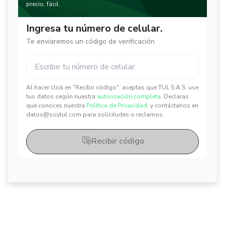
precio, fácil.
Ingresa tu número de celular.
Te enviaremos un código de verificación
Al hacer click en "Recibir código", aceptas que TUL S.A.S. use
✕
✕
tus datos según nuestra
autorización completa.
Declaras
que conoces nuestra
Política de Privacidad.
y contáctanos en
datos@soytul.com para solicitudes o reclamos.
Recibir código