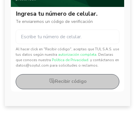
Ingresa tu número de celular.
Te enviaremos un código de verificación
Al hacer click en "Recibir código", aceptas que TUL S.A.S. use
✕
✕
tus datos según nuestra
autorización completa.
Declaras
que conoces nuestra
Política de Privacidad.
y contáctanos en
datos@soytul.com para solicitudes o reclamos.
Recibir código