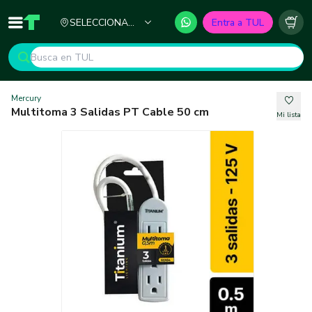
Ciudad
SELECCIONA
Entra a TUL
Inicio
TUL - Tu Marketplace de Construcción
Carr
TU CIUDAD
Mercury
Multitoma 3 Salidas PT Cable 50 cm
Mi lista