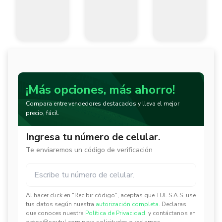
¡Más opciones, más ahorro!
Compara entre vendedores destacados y lleva el mejor
precio, fácil.
Ingresa tu número de celular.
Te enviaremos un código de verificación
Al hacer click en "Recibir código", aceptas que TUL S.A.S. use
✕
✕
tus datos según nuestra
autorización completa.
Declaras
que conoces nuestra
Política de Privacidad.
y contáctanos en