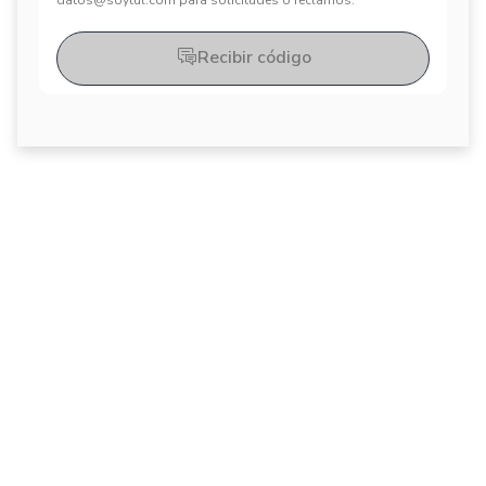
datos@soytul.com para solicitudes o reclamos.
Recibir código