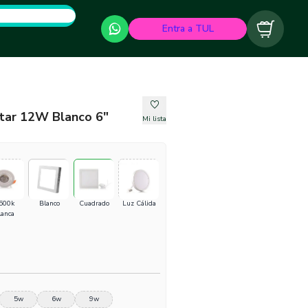
Entra a TUL
Carrito
star 12W Blanco 6"
Mi lista
500k
Blanco
Cuadrado
Luz Cálida
lanca
5w
6w
9w