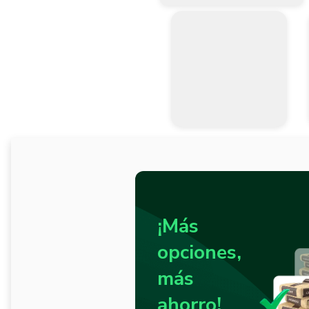
¡Más
opciones,
más
ahorro!