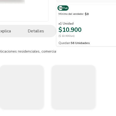
Tul
$0
Mínimo del vendedor
x
1
Unidad
$10.900
explica
Detalles
($ 10.900/un)
Quedan
56
Unidades
licaciones residenciales, comerciales y oficinas.