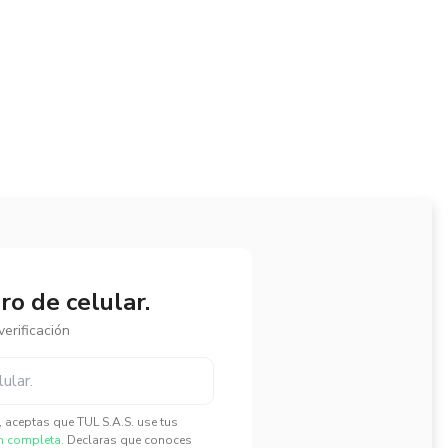
o de celular.
erificación
", aceptas que TUL S.A.S. use tus
n completa.
Declaras que conoces