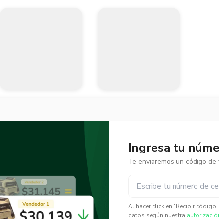
Ingresa tu númer
Te enviaremos un código de v
✕
✕
Al hacer click en "Recibir código
datos según nuestra
autorizació