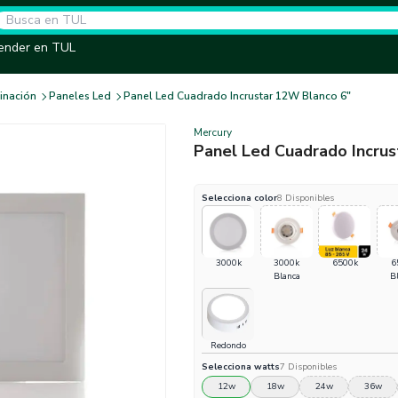
ender en TUL
inación
Paneles Led
Panel Led Cuadrado Incrustar 12W Blanco 6"
Mercury
Panel Led Cuadrado Incru
Selecciona
color
8
Disponibles
3000k
3000k
6500k
6
Blanca
B
Redondo
Selecciona
watts
7
Disponibles
12w
18w
24w
36w