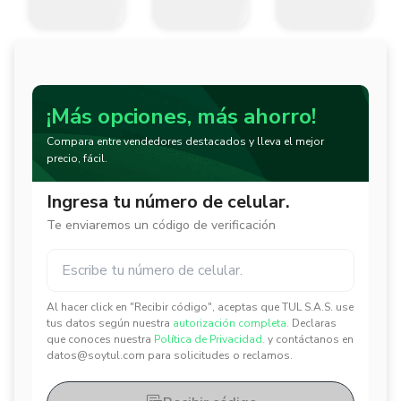
¡Más opciones, más ahorro!
Compara entre vendedores destacados y lleva el mejor
precio, fácil.
Ingresa tu número de celular.
Te enviaremos un código de verificación
Al hacer click en "Recibir código", aceptas que TUL S.A.S. use
✕
✕
tus datos según nuestra
autorización completa.
Declaras
que conoces nuestra
Política de Privacidad.
y contáctanos en
datos@soytul.com para solicitudes o reclamos.