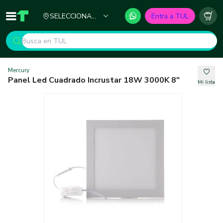
Ciudad
SELECCIONA
Entra a TUL
Inicio
TUL - Tu Marketplace de Construcción
Carr
TU CIUDAD
Mercury
Panel Led Cuadrado Incrustar 18W 3000K 8"
Mi lista