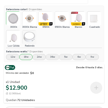
Selecciona
color
8
Disponibles
3000k
3000k Blanca
6500k
6500k Blanca
Blanco
Cuadrado
Luz Cálida
Redondo
Selecciona
watts
7
Disponibles
12w
18w
24w
36w
5w
6w
9w
Tul
Desde 0 hasta 3 días.
$0
Mínimo del vendedor
x
1
Unidad
$12.900
($ 12.900/un)
Quedan
72
Unidades