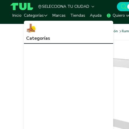
SELECCIONA TU CIUDAD
TUL - Tu Marketplace de Construcción
Inicio
Categorías
Marcas
Tiendas
Ayuda
Quiero v
Sistema Eléctrico e Iluminación
Ilum
Categorías