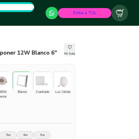
Entra a TUL
Carrito
eponer 12W Blanco 6"
Mi lista
500k
Blanco
Cuadrado
Luz Cálida
lanca
5w
6w
9w