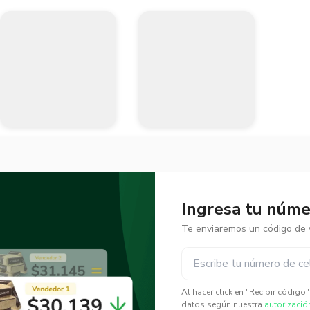
Ingresa tu númer
Te enviaremos un código de v
✕
✕
Al hacer click en "Recibir código
datos según nuestra
autorizació