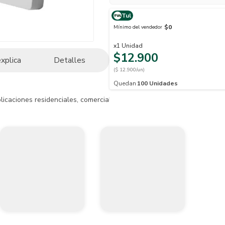
Tul
$0
Mínimo del vendedor
x
1
Unidad
$12.900
explica
Detalles
($ 12.900/un)
Quedan
100
Unidades
licaciones residenciales, comerciales y oficinas.