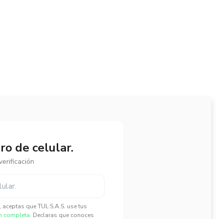
o de celular.
erificación
", aceptas que TUL S.A.S. use tus
n completa.
Declaras que conoces