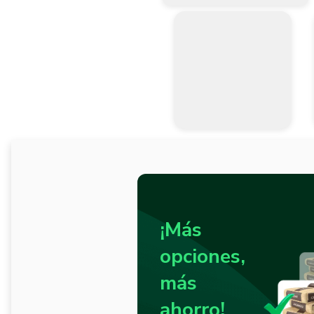
¡Más
opciones,
más
ahorro!