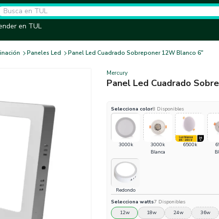
ender en TUL
inación
Paneles Led
Panel Led Cuadrado Sobreponer 12W Blanco 6"
Mercury
Panel Led Cuadrado Sobr
Selecciona
color
8
Disponibles
3000k
3000k
6500k
6
Blanca
B
Redondo
Selecciona
watts
7
Disponibles
12w
18w
24w
36w