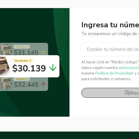
Ingresa tu númer
Te enviaremos un código de v
✕
✕
Al hacer click en "Recibir código
datos según nuestra
autorizació
nuestra
Política de Privacidad.
y 
para solicitudes o reclamos.
Rec