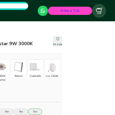
Entra a TUL
Carrito
ustar 9W 3000K
Mi lista
500k
Blanco
Cuadrado
Luz Cálida
lanca
5w
6w
9w