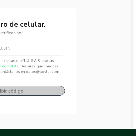
o de celular.
erificación
", aceptas que TUL S.A.S. use tus
n completa.
Declaras que conoces
contáctanos en datos@soytul.com
ibir código