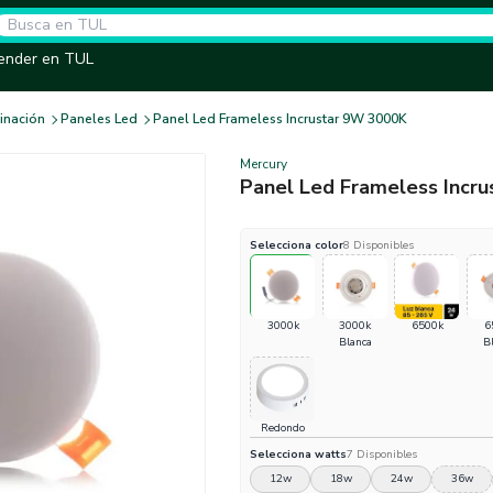
ender en TUL
inación
Paneles Led
Panel Led Frameless Incrustar 9W 3000K
Mercury
Panel Led Frameless Incr
Selecciona
color
8
Disponibles
3000k
3000k
6500k
6
Blanca
B
Redondo
Selecciona
watts
7
Disponibles
12w
18w
24w
36w