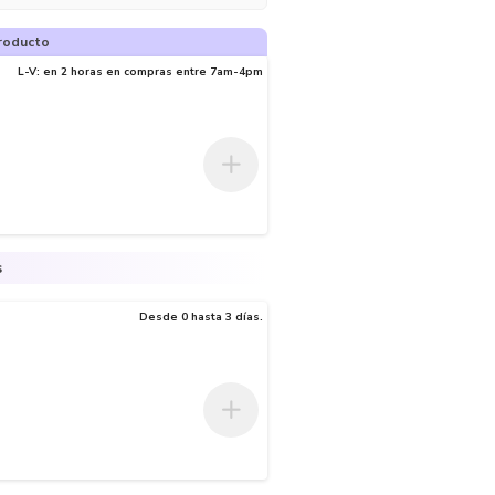
roducto
L-V: en 2 horas en compras entre 7am-4pm
s
Desde 0 hasta 3 días.