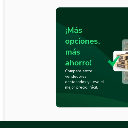
¡Más
opciones,
más
ahorro!
Compara entre
vendedores
destacados y lleva el
mejor precio, fácil.