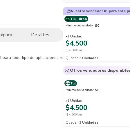
Nuestro vendedor #1 para este p
Tul Turbo
$0
Mínimo del vendedor
explica
Detalles
x
1
Unidad
$4.500
($ 4.500/un)
 para todo tipo de aplicaciones residenciales, comerciales y oficinas.
Quedan
3
Unidades
Otros vendedores disponible
Tul
$0
Mínimo del vendedor
x
1
Unidad
$4.500
($ 4.500/un)
Quedan
3
Unidades