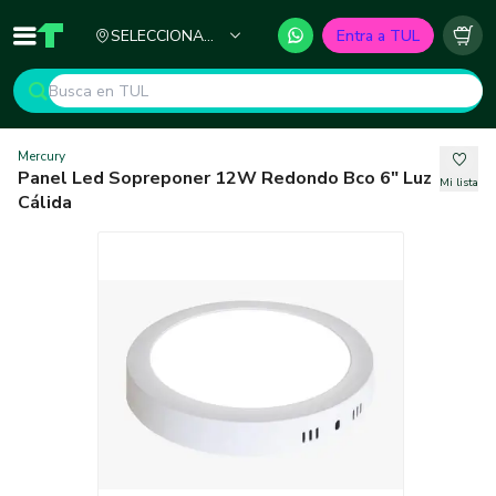
Ciudad
SELECCIONA
Entra a TUL
Inicio
TUL - Tu Marketplace de Construcción
Carr
TU CIUDAD
Mercury
Panel Led Sopreponer 12W Redondo Bco 6" Luz
Mi lista
Cálida