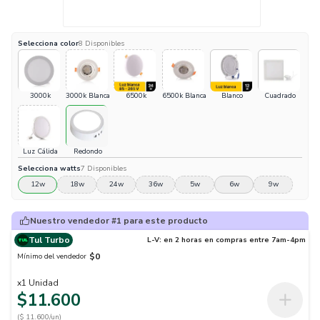
Selecciona
color
8
Disponibles
3000k
3000k Blanca
6500k
6500k Blanca
Blanco
Cuadrado
Luz Cálida
Redondo
Selecciona
watts
7
Disponibles
12w
18w
24w
36w
5w
6w
9w
Nuestro vendedor #1 para este producto
Tul Turbo
L-V: en 2 horas en compras entre 7am-4pm
$0
Mínimo del vendedor
x
1
Unidad
$11.600
($ 11.600/un)