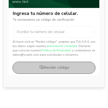
precio, fácil.
Ingresa tu número de celular.
Te enviaremos un código de verificación
Al hacer click en "Recibir código", aceptas que TUL S.A.S. use
tus datos según nuestra
autorización completa.
Declaras
✕
✕
que conoces nuestra
Política de Privacidad.
y contáctanos en
datos@soytul.com para solicitudes o reclamos.
Recibir código