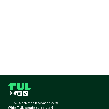
Instagram
Facebook
LinkedIn
TikTok
TUL S.A.S derechos reservados
2026
¡Pide TUL desde tu celular!