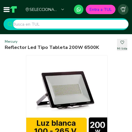
Ciudad
SELECCIONA
Entra a TUL
Inicio
TUL - Tu Marketplace de Construcción
Carr
TU CIUDAD
Mercury
Reflector Led Tipo Tableta 200W 6500K
Mi lista