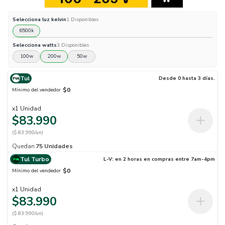
Selecciona
luz kelvin
1
Disponibles
6500k
Selecciona
watts
3
Disponibles
100w
200w
50w
Tul
Desde 0 hasta 3 días.
$0
Mínimo del vendedor
x
1
Unidad
$83.990
($ 83.990/un)
Quedan
75
Unidades
Tul Turbo
L-V: en 2 horas en compras entre 7am-4pm
$0
Mínimo del vendedor
x
1
Unidad
$83.990
($ 83.990/un)