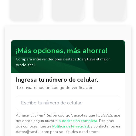
¡Más opciones, más ahorro!
Compara entre vendedores destacados y lleva el mejor
precio, fácil.
Ingresa tu número de celular.
Te enviaremos un código de verificación
Al hacer click en "Recibir código", aceptas que TUL S.A.S. use
✕
✕
tus datos según nuestra
autorización completa.
Declaras
que conoces nuestra
Política de Privacidad.
y contáctanos en
datos@soytul.com para solicitudes o reclamos.