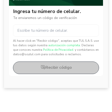
Ingresa tu número de celular.
Te enviaremos un código de verificación
Al hacer click en "Recibir código", aceptas que TUL S.A.S. use
✕
✕
tus datos según nuestra
autorización completa.
Declaras
que conoces nuestra
Política de Privacidad.
y contáctanos en
datos@soytul.com para solicitudes o reclamos.
Recibir código