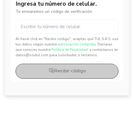
Ingresa tu número de celular.
Te enviaremos un código de verificación
Al hacer click en "Recibir código", aceptas que TUL S.A.S. use
✕
✕
tus datos según nuestra
autorización completa.
Declaras
que conoces nuestra
Política de Privacidad.
y contáctanos en
datos@soytul.com para solicitudes o reclamos.
Recibir código