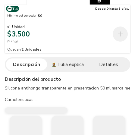
Tul
Desde 0 hasta 3 días.
$0
Mínimo del vendedor
x
1
Unidad
$3.500
($ 70/g)
Quedan
2
Unidades
Descripción
Tulia explica
Detalles
Descripción del producto
Silicona antihongo transparente en presentacion 50 ml marca mercur
Características:

- Contenido: 50 ml

- Base quimica: silicona acetica transparente

- Densidad: 0,95 kg/l GB/T v14683-2003

- Rendimiento: 8 mt lineales junta 6 mm X 6mm