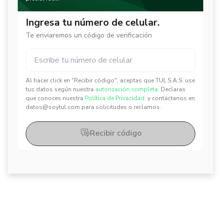
Ingresa tu número de celular.
Te enviaremos un código de verificación
Al hacer click en "Recibir código", aceptas que TUL S.A.S. use
✕
✕
tus datos según nuestra
autorización completa.
Declaras
que conoces nuestra
Política de Privacidad.
y contáctanos en
datos@soytul.com para solicitudes o reclamos.
Recibir código