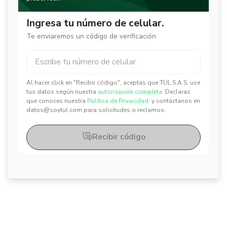
Ingresa tu número de celular.
Te enviaremos un código de verificación
Al hacer click en "Recibir código", aceptas que TUL S.A.S. use
✕
✕
tus datos según nuestra
autorización completa.
Declaras
que conoces nuestra
Política de Privacidad.
y contáctanos en
datos@soytul.com para solicitudes o reclamos.
Recibir código