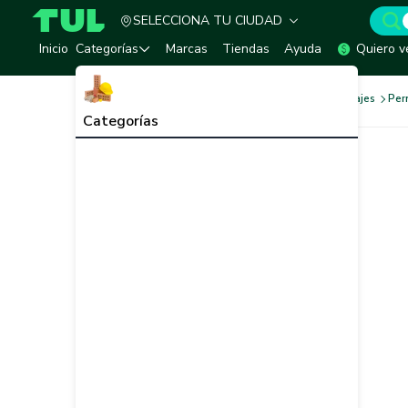
SELECCIONA TU CIUDAD
TUL - Tu Marketplace de Construcción
Inicio
Categorías
Marcas
Tiendas
Ayuda
Quiero v
Ferretería
Tornillos y Anclajes
Per
Categorías