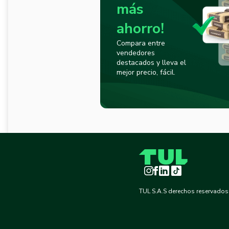
más
ahorro!
Compara entre
vendedores
destacados y lleva el
mejor precio, fácil.
Instagram
Facebook
LinkedIn
TikTok
TUL S.A.S derechos reservados