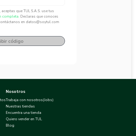
", aceptas que TUL S.A.S. use tus
n completa.
Declaras que conoces
contáctanos en datos@soytul.com
ibir código
Nosotros
atos
Trabaja con nosotros(Jobs)
Nuestras tiendas
Encuentra una tienda
Quiero vender en TUL
Blog