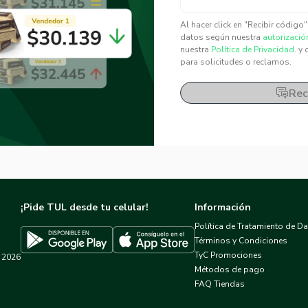
✕
✕
Al hacer click en "Recibir código
datos según nuestra
autorizació
nuestra
Política de Privacidad.
y 
para solicitudes o reclamos.
Rec
¡Pide TUL desde tu celular!
Información
Política de Tratamiento de D
Términos y Condiciones
TyC Promociones
2026
Descargar TUL en App Store
Descargar TUL en Google Play
Métodos de pago
FAQ Tiendas