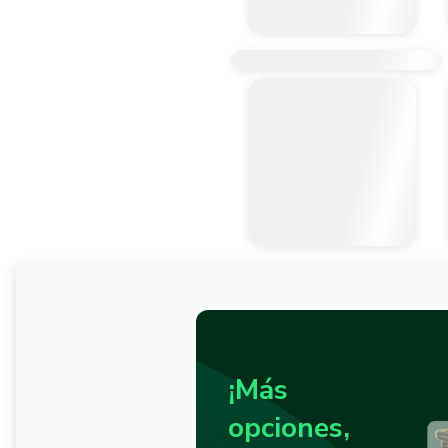
¡Más
opciones,