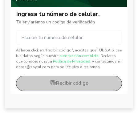
Ingresa tu número de celular.
Te enviaremos un código de verificación
Al hacer click en "Recibir código", aceptas que TUL S.A.S. use
✕
✕
tus datos según nuestra
autorización completa.
Declaras
que conoces nuestra
Política de Privacidad.
y contáctanos en
datos@soytul.com para solicitudes o reclamos.
Recibir código