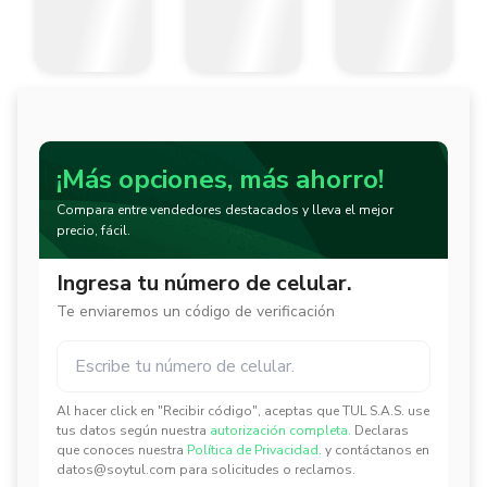
¡Más opciones, más ahorro!
Compara entre vendedores destacados y lleva el mejor
precio, fácil.
Ingresa tu número de celular.
Te enviaremos un código de verificación
Al hacer click en "Recibir código", aceptas que TUL S.A.S. use
✕
✕
tus datos según nuestra
autorización completa.
Declaras
que conoces nuestra
Política de Privacidad.
y contáctanos en
datos@soytul.com para solicitudes o reclamos.