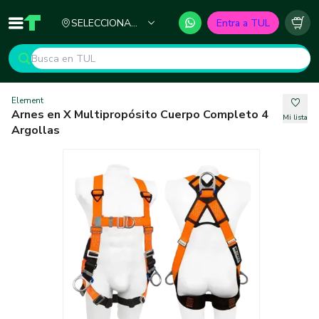
Ciudad
SELECCIONA
Entra a TUL
Inicio
TUL - Tu Marketplace de Construcción
Carr
TU CIUDAD
Element
Arnes en X Multipropósito Cuerpo Completo 4
Mi lista
Argollas