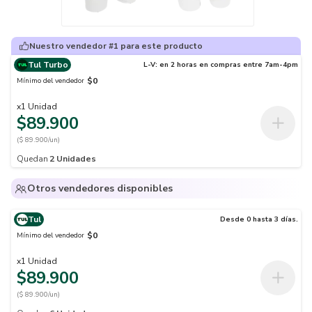
Nuestro vendedor #1 para este producto
Tul Turbo
L-V: en 2 horas en compras entre 7am-4pm
$0
Mínimo del vendedor
x
1
Unidad
$89.900
($ 89.900/un)
Quedan
2
Unidades
Otros vendedores disponibles
Tul
Desde 0 hasta 3 días.
$0
Mínimo del vendedor
x
1
Unidad
$89.900
($ 89.900/un)