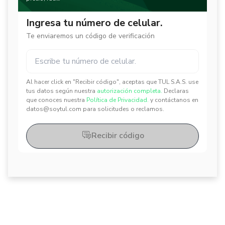
Ingresa tu número de celular.
Te enviaremos un código de verificación
Al hacer click en "Recibir código", aceptas que TUL S.A.S. use
✕
✕
tus datos según nuestra
autorización completa.
Declaras
que conoces nuestra
Política de Privacidad.
y contáctanos en
datos@soytul.com para solicitudes o reclamos.
Recibir código