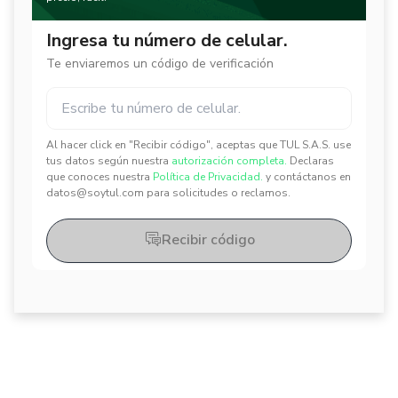
Ingresa tu número de celular.
Te enviaremos un código de verificación
Al hacer click en "Recibir código", aceptas que TUL S.A.S. use
✕
✕
tus datos según nuestra
autorización completa.
Declaras
que conoces nuestra
Política de Privacidad.
y contáctanos en
datos@soytul.com para solicitudes o reclamos.
Recibir código