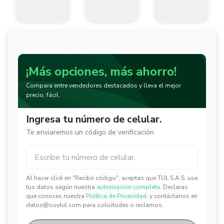
¡Más opciones, más ahorro!
Compara entre vendedores destacados y lleva el mejor
precio, fácil.
Ingresa tu número de celular.
Te enviaremos un código de verificación
Al hacer click en "Recibir código", aceptas que TUL S.A.S. use
✕
✕
tus datos según nuestra
autorización completa.
Declaras
que conoces nuestra
Política de Privacidad.
y contáctanos en
datos@soytul.com para solicitudes o reclamos.