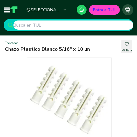
Ciudad
SELECCIONA
Entra a TUL
Inicio
TUL - Tu Marketplace de Construcción
Carr
TU CIUDAD
Trevano
Chazo Plastico Blanco 5/16" x 10 un
Mi lista