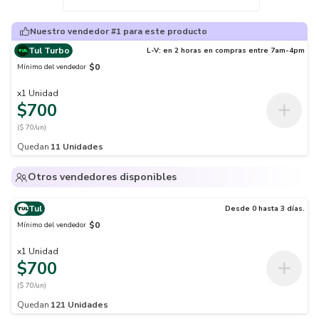
Nuestro vendedor #1 para este producto
Tul Turbo
L-V: en 2 horas en compras entre 7am-4pm
$0
Mínimo del vendedor
x
1
Unidad
$700
($ 70/un)
Quedan
11
Unidades
Otros vendedores disponibles
Tul
Desde 0 hasta 3 días.
$0
Mínimo del vendedor
x
1
Unidad
$700
($ 70/un)
Quedan
121
Unidades