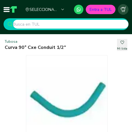
Ciudad
SELECCIONA
Entra a TUL
Inicio
TUL - Tu Marketplace de Construcción
Carr
TU CIUDAD
Tubosa
Curva 90° Cxe Conduit 1/2"
Mi lista