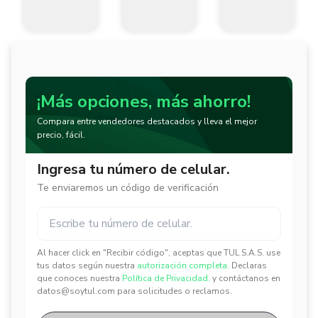
¡Más opciones, más ahorro!
Compara entre vendedores destacados y lleva el mejor
precio, fácil.
Ingresa tu número de celular.
Te enviaremos un código de verificación
Al hacer click en "Recibir código", aceptas que TUL S.A.S. use
✕
✕
tus datos según nuestra
autorización completa.
Declaras
que conoces nuestra
Política de Privacidad.
y contáctanos en
datos@soytul.com para solicitudes o reclamos.