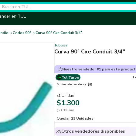
ender en TUL
endio
Codos 90°
Curva 90° Cxe Conduit 3/4"
Tubosa
Curva 90° Cxe Conduit 3/4"
Nuestro vendedor #1 para este product
Tul Turbo
L
$0
Mínimo del vendedor
x
1
Unidad
$1.300
($ 1.300/un)
Quedan
23
Unidades
Otros vendedores disponibles