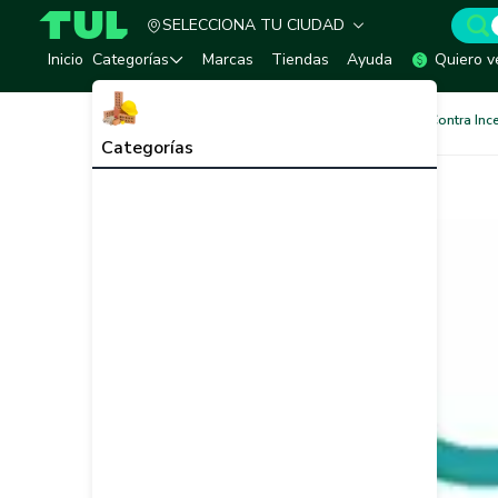
SELECCIONA TU CIUDAD
TUL - Tu Marketplace de Construcción
Inicio
Categorías
Marcas
Tiendas
Ayuda
Quiero v
Redes de Tubería
Redes Contra Inc
Categorías