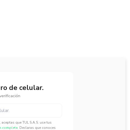
o de celular.
erificación
", aceptas que TUL S.A.S. use tus
n completa.
Declaras que conoces