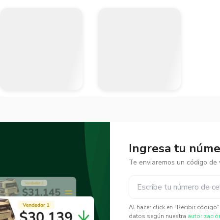
Ingresa tu númer
Te enviaremos un código de v
✕
✕
Al hacer click en "Recibir código
datos según nuestra
autorizació