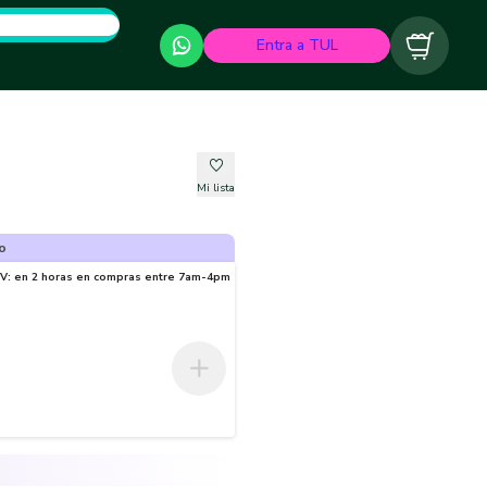
Entra a TUL
Carrito
Mi lista
o
-V: en 2 horas en compras entre 7am-4pm