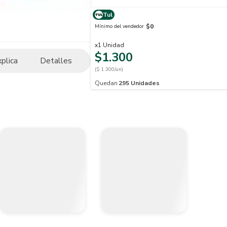
Tul
$0
Mínimo del vendedor
x
1
Unidad
$1.300
xplica
Detalles
($ 1.300/un)
Quedan
295
Unidades