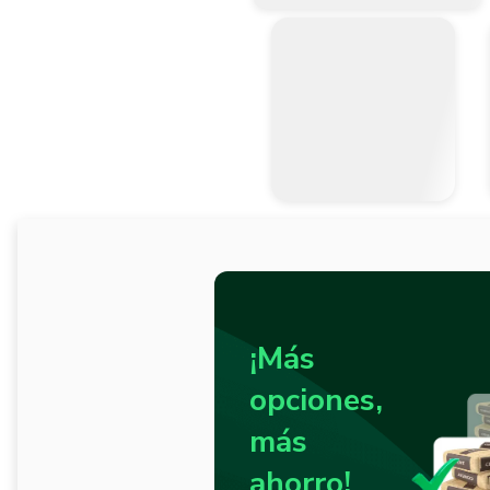
¡Más
opciones,
más
ahorro!