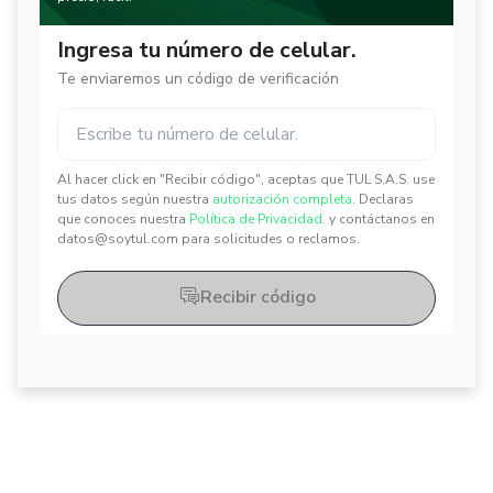
Ingresa tu número de celular.
Te enviaremos un código de verificación
Al hacer click en "Recibir código", aceptas que TUL S.A.S. use
✕
✕
tus datos según nuestra
autorización completa.
Declaras
que conoces nuestra
Política de Privacidad.
y contáctanos en
datos@soytul.com para solicitudes o reclamos.
Recibir código