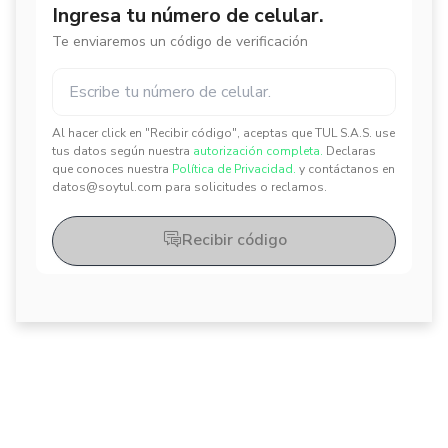
Ingresa tu número de celular.
Te enviaremos un código de verificación
Al hacer click en "Recibir código", aceptas que TUL S.A.S. use
✕
✕
tus datos según nuestra
autorización completa.
Declaras
que conoces nuestra
Política de Privacidad.
y contáctanos en
datos@soytul.com para solicitudes o reclamos.
Recibir código