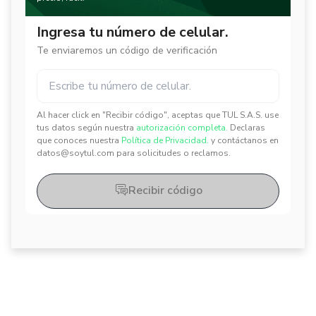
Ingresa tu número de celular.
Te enviaremos un código de verificación
Al hacer click en "Recibir código", aceptas que TUL S.A.S. use
✕
✕
tus datos según nuestra
autorización completa.
Declaras
que conoces nuestra
Política de Privacidad.
y contáctanos en
datos@soytul.com para solicitudes o reclamos.
Recibir código