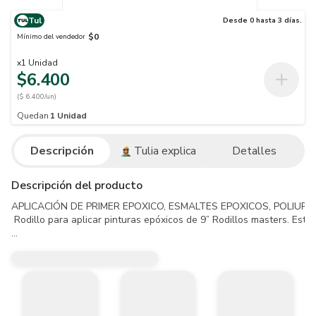
Tul
Desde 0 hasta 3 días.
$0
Mínimo del vendedor
x
1
Unidad
$6.400
($ 6.400/un)
Quedan
1
Unidad
Descripción
Tulia explica
Detalles
Descripción del producto
APLICACIÓN DE PRIMER EPOXICO, ESMALTES EPOXICOS, POLIUR
 Rodillo para aplicar pinturas epóxicos de 9” Rodillos masters. Está
La foto de este producto es adaptada y ambientada por lo tanto no