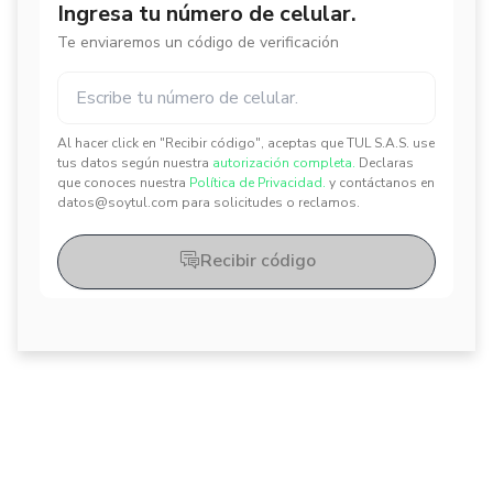
Ingresa tu número de celular.
Te enviaremos un código de verificación
Al hacer click en "Recibir código", aceptas que TUL S.A.S. use
✕
✕
tus datos según nuestra
autorización completa.
Declaras
que conoces nuestra
Política de Privacidad.
y contáctanos en
datos@soytul.com para solicitudes o reclamos.
Recibir código