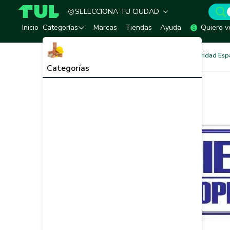
SELECCIONA TU CIUDAD
TUL - Tu Marketplace de Construcción
Inicio
Categorías
Marcas
Tiendas
Ayuda
Quiero v
Seguridad Industrial
Seguridad Esp
Categorías