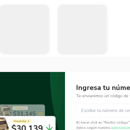
Ingresa tu númer
Te enviaremos un código de v
✕
✕
Al hacer click en "Recibir código
datos según nuestra
autorizació