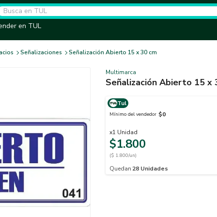
ender en TUL
acios
Señalizaciones
Señalización Abierto 15 x 30 cm
Multimarca
Señalización Abierto 15 x
Tul
$0
Mínimo del vendedor
x
1
Unidad
$1.800
($ 1.800/un)
Quedan
28
Unidades