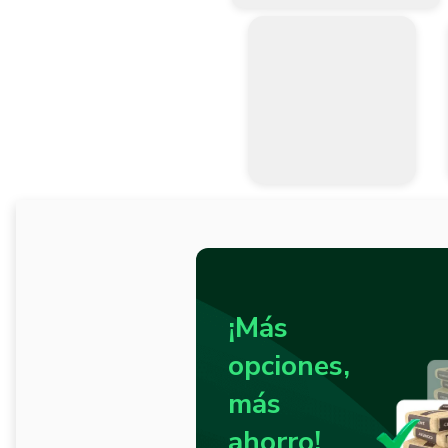
¡Más
opciones,
más
ahorro!