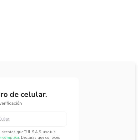
o de celular.
erificación
", aceptas que TUL S.A.S. use tus
n completa.
Declaras que conoces