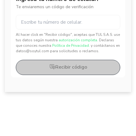
Te enviaremos un código de verificación
Al hacer click en "Recibir código", aceptas que TUL S.A.S. use
✕
✕
tus datos según nuestra
autorización completa.
Declaras
que conoces nuestra
Política de Privacidad.
y contáctanos en
datos@soytul.com para solicitudes o reclamos.
Recibir código