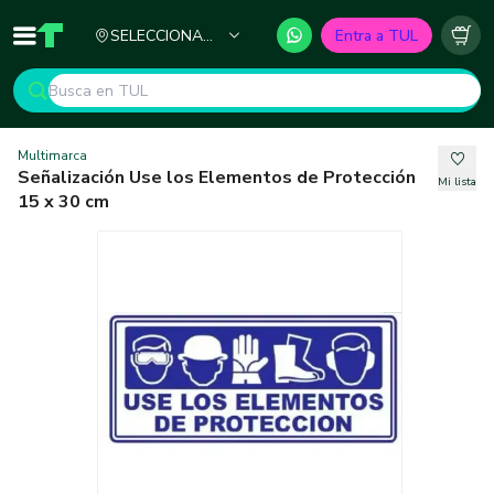
Ciudad
SELECCIONA
Entra a TUL
Inicio
TUL - Tu Marketplace de Construcción
Carr
TU CIUDAD
Multimarca
Señalización Use los Elementos de Protección
Mi lista
15 x 30 cm