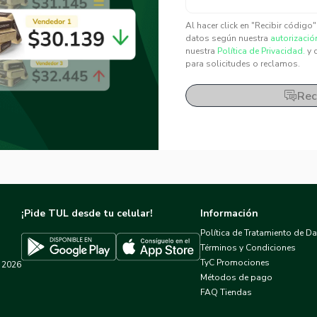
✕
✕
Al hacer click en "Recibir código
datos según nuestra
autorizació
nuestra
Política de Privacidad.
y 
para solicitudes o reclamos.
Rec
¡Pide TUL desde tu celular!
Información
Política de Tratamiento de D
Términos y Condiciones
TyC Promociones
2026
Descargar TUL en App Store
Descargar TUL en Google Play
Métodos de pago
FAQ Tiendas