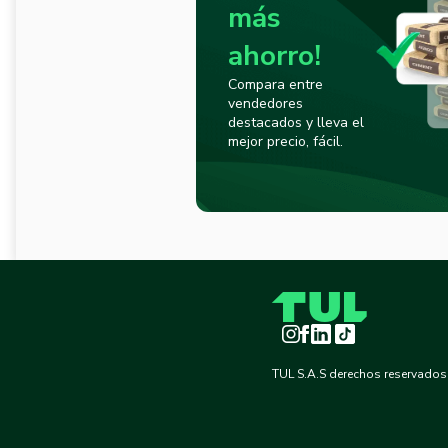
más
ahorro!
Compara entre
vendedores
destacados y lleva el
mejor precio, fácil.
Instagram
Facebook
LinkedIn
TikTok
TUL S.A.S derechos reservados