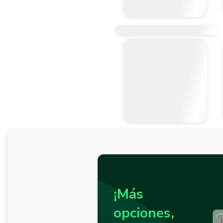
¡Más
opciones,