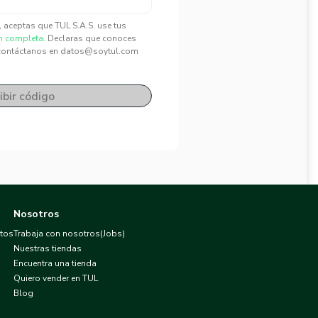
", aceptas que TUL S.A.S. use tus
n completa.
Declaras que conoces
contáctanos en datos@soytul.com
ibir código
Nosotros
atos
Trabaja con nosotros(Jobs)
Nuestras tiendas
Encuentra una tienda
Quiero vender en TUL
Blog