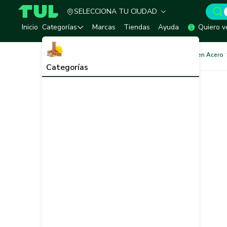
SELECCIONA TU CIUDAD
TUL - Tu Marketplace de Construcción
Inicio
Categorías
Marcas
Tiendas
Ayuda
Quiero v
Acero Estructural
Tubería en Acero
Categorías