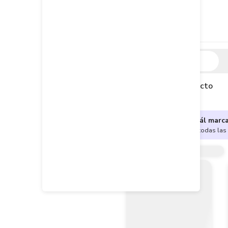
Descripción
Descripción del producto
¿No sabes cuál marc
Encuentra aquí todas las