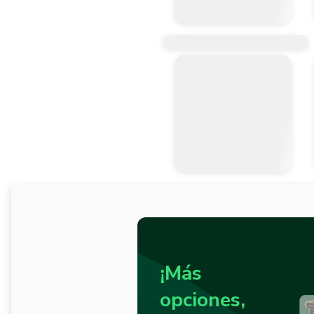
¡Más
opciones,