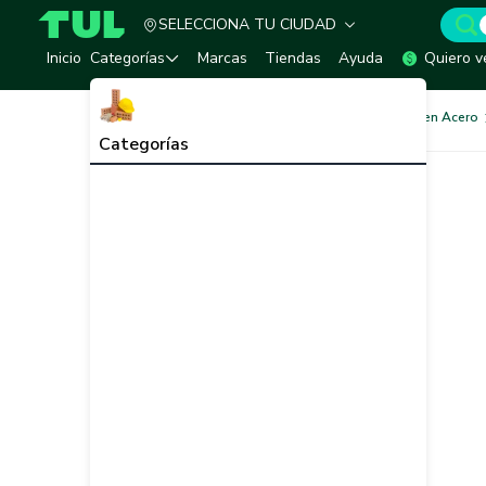
SELECCIONA TU CIUDAD
TUL - Tu Marketplace de Construcción
Inicio
Categorías
Marcas
Tiendas
Ayuda
Quiero v
Acero Estructural
Tubería en Acero
Categorías