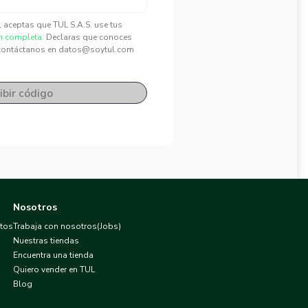
", aceptas que TUL S.A.S. use tus
n completa.
Declaras que conoces
contáctanos en datos@soytul.com
ibir código
Nosotros
atos
Trabaja con nosotros(Jobs)
Nuestras tiendas
Encuentra una tienda
Quiero vender en TUL
Blog