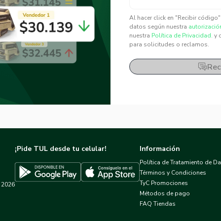
✕
✕
Al hacer click en "Recibir código
datos según nuestra
autorizació
nuestra
Política de Privacidad.
y 
para solicitudes o reclamos.
Rec
¡Pide TUL desde tu celular!
Información
Política de Tratamiento de D
Términos y Condiciones
TyC Promociones
2026
Descargar TUL en App Store
Descargar TUL en Google Play
Métodos de pago
FAQ Tiendas