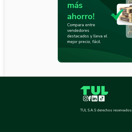
más
ahorro!
Compara entre
vendedores
destacados y lleva el
mejor precio, fácil.
Instagram
Facebook
LinkedIn
TikTok
TUL S.A.S derechos reservados